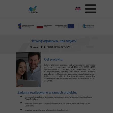
„Wczoraj wykluczeni, dziś aktywni”
Numer
: FELU.08.01-IP.02-0055/23
Cel projektu
:
Celem głównym projektu jest wzmocnienie aktywności
społecznej i zawodowej wśród 100 osób (60K, 40M)
niezatrudnionych z województwa lubelskiego, w tym
o najtrudniejszej sytuacji na rynku pracy: biernych
zawodowo, wykluczonych społecznie, niepełnosprawnych,
kobiet poprzez objęcie ich kompleksowym wsparciem
zawodowym i doradczo-szkoleniowym w okresie 01.2024-
06.2025.
Zadania realizowane w ramach projektu:
indywidualne spotkania z doradcą zawodowym przy tworzeniu Indywidualnego
Planu Działania;
indywidualne spotkania z psychologiem przy tworzeniu Indywidualnego Planu
Działania;
grupowe warsztaty pracy/kompetencji społecznych;