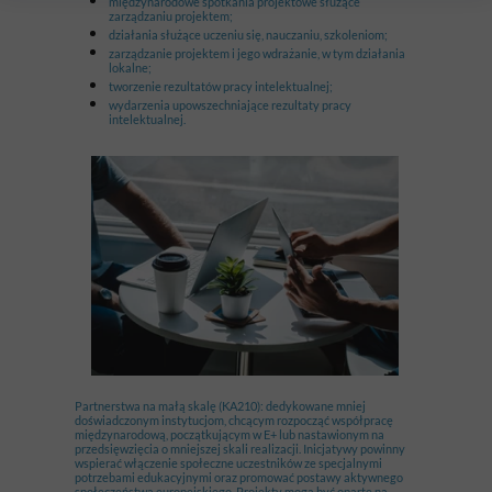
międzynarodowe spotkania projektowe służące
zarządzaniu projektem;
działania służące uczeniu się, nauczaniu, szkoleniom;
zarządzanie projektem i jego wdrażanie, w tym działania
lokalne;
tworzenie rezultatów pracy intelektualnej;
wydarzenia upowszechniające rezultaty pracy
intelektualnej.
Partnerstwa na małą skalę (KA210): dedykowane mniej
doświadczonym instytucjom, chcącym rozpocząć współpracę
międzynarodową, początkującym w E+ lub nastawionym na
przedsięwzięcia o mniejszej skali realizacji. Inicjatywy powinny
wspierać włączenie społeczne uczestników ze specjalnymi
potrzebami edukacyjnymi oraz promować postawy aktywnego
społeczeństwa europejskiego. Projekty mogą być oparte na