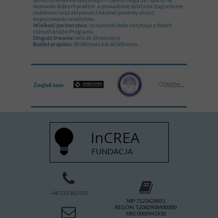
wymianie dobrych praktyk, a prowadzone działania (zagraniczne
mobilności oraz aktywności lokalne) powinny służyć
wypracowaniu rezultatów.
Wielkość partnerstwa
: co najmniej dwie instytucje z dwóch
różnych krajów Programu.
Długość trwania:
od 6 do 24 miesięcy.
Budżet projektu:
30 000 euro lub 60 000 euro.
Zaufali nam
InCREA
FUNDACJA
+48 733 383 933
NIP 7123428851
REGON: 52082908400000
KRS 0000943930